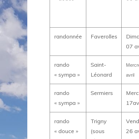
randonnée
Faverolles
Dima
07 av
rando
Saint-
Mercr
« sympa »
Léonard
avril
rando
Sermiers
Merc
« sympa »
17avr
rando
Trigny
Vend
« douce »
(sous
26 av