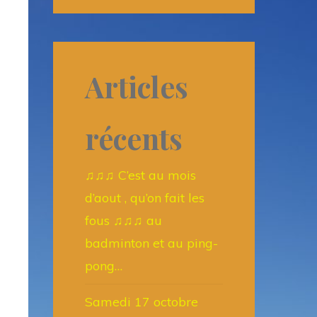
Articles
récents
♫♫♫ C’est au mois
d’aout , qu’on fait les
fous ♫♫♫ au
badminton et au ping-
pong…
Samedi 17 octobre