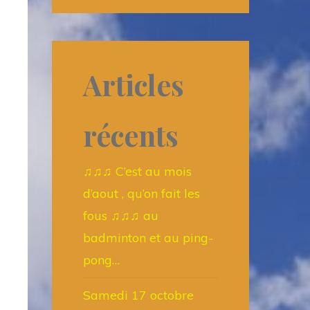
Articles
récents
♫♫♫ C’est au mois
d’aout , qu’on fait les
fous ♫♫♫ au
badminton et au ping-
pong…
Samedi 17 octobre