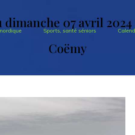
dimanche 07 avril 2024 à
nordique
Sports, santé séniors
Calend
Coëmy