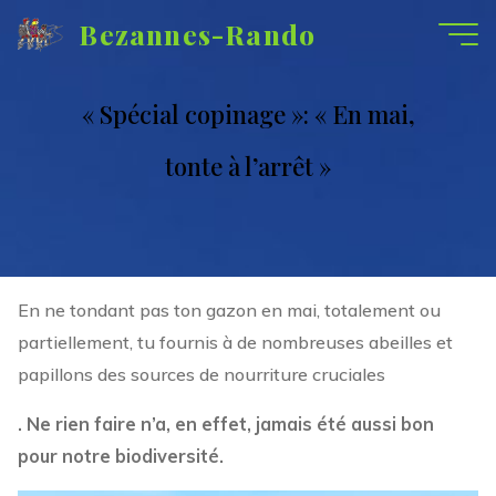
Aller
Bezannes-Rando
au
contenu
« Spécial copinage »: « En mai,
tonte à l’arrêt »
En ne tondant pas ton gazon en mai, totalement ou
partiellement, tu fournis à de nombreuses abeilles et
papillons des sources de nourriture cruciales
. Ne rien faire n’a, en effet, jamais été aussi bon
pour notre biodiversité.