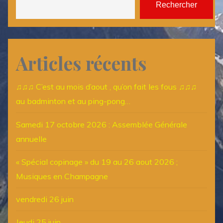
Rechercher
Articles récents
♫♫♫ C’est au mois d’aout , qu’on fait les fous ♫♫♫
au badminton et au ping-pong…
Samedi 17 octobre 2026 : Assemblée Générale
annuelle
« Spécial copinage » du 19 au 26 aout 2026 ;
Musiques en Champagne
vendredi 26 juin
Jeudi 25 juin