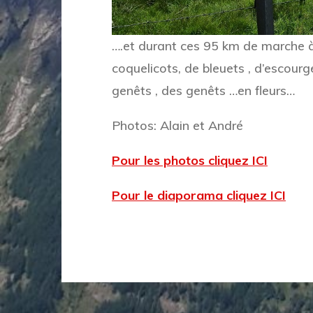
….et durant ces 95 km de marche à
coquelicots, de bleuets , d’escourg
genêts , des genêts …en fleurs…
Photos: Alain et André
Pour les photos cliquez ICI
Pour le diaporama cliquez ICI