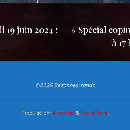
 19 juin 2024 :
« Spécial copi
à 17
©2026 Bezannes-rando
Propulsé par
Bravada
&
WordPress
.