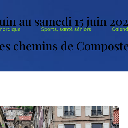
uin au samedi 15 juin 20
nordique
Sports, santé séniors
Calend
les chemins de Compost