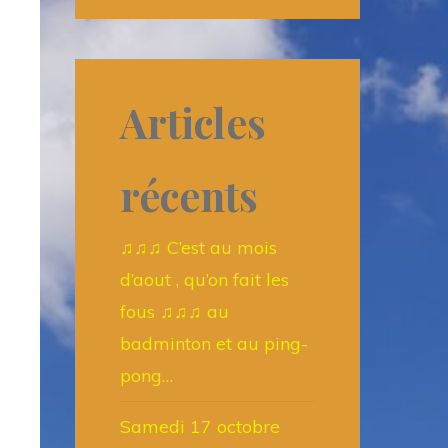
Articles
récents
♫♫♫ C’est au mois
d’aout , qu’on fait les
fous ♫♫♫ au
badminton et au ping-
pong…
Samedi 17 octobre