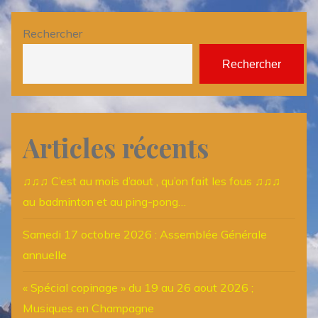
Rechercher
Rechercher
Articles récents
♫♫♫ C’est au mois d’aout , qu’on fait les fous ♫♫♫
au badminton et au ping-pong…
Samedi 17 octobre 2026 : Assemblée Générale
annuelle
« Spécial copinage » du 19 au 26 aout 2026 ;
Musiques en Champagne