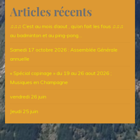
Articles récents
♫♫♫ C’est au mois d’aout , qu’on fait les fous ♫♫♫
au badminton et au ping-pong…
Samedi 17 octobre 2026 : Assemblée Générale
annuelle
« Spécial copinage » du 19 au 26 aout 2026 ;
Musiques en Champagne
vendredi 26 juin
Jeudi 25 juin