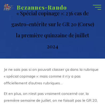
Aller
Bezannes-Rando
au
« Spécial copinage »: 236 cas de
contenu
gastro-entérite sur le GR 20 (Corse)
la première quinzaine de juillet
2024
Je ne sais pas si on pouvait classer ça dans la rubrique
« spécial copinage »: mais comme il n’y a pas
officiellement d’autres rubriques…
Et en plus, on n’est pas vraiment concerné car, la
première semaine de juillet, on ne faisait pas le GR 20,