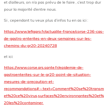
et d’ailleurs, on n’a pas prévu de le faire , c’est trop dur
pour la majorité d’entre nous.
Si , cependant tu veux plus d’infos tu en as ici :
https://www.lefigaro.fr/actualite-france/corse-236-cas-
de-gastro-enterites-en-deux-semaines-sur-les-
chemins-du-gr20-20240728
et ici:
https://www.corse.ars.sante.fr/epidemie-de-
gastroenterites-sur-le-gr20-point-de-situation-
mesures-de-precaution-et-
recommandations#:~:text=Comment%20se%20transm
et%20ce%20virus,surfaces%20environnantes%20et%
20les%20contaminer.