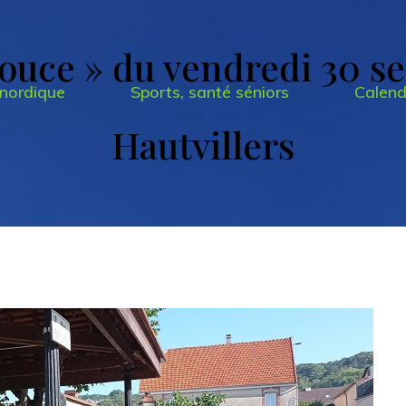
ouce » du vendredi 30 s
nordique
Sports, santé séniors
Calend
Hautvillers