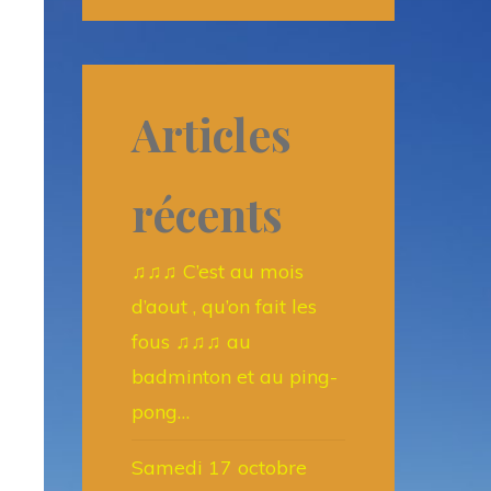
Articles
récents
♫♫♫ C’est au mois
d’aout , qu’on fait les
fous ♫♫♫ au
badminton et au ping-
pong…
Samedi 17 octobre