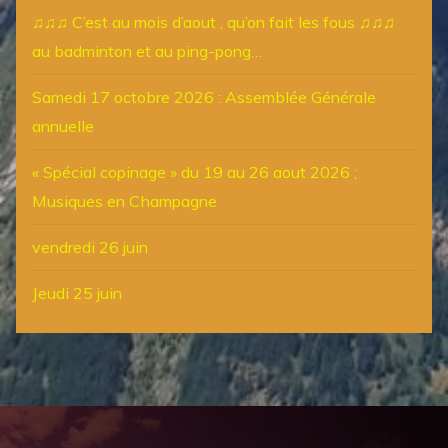
♫♫♫ C’est au mois d’aout , qu’on fait les fous ♫♫♫
au badminton et au ping-pong…
Samedi 17 octobre 2026 : Assemblée Générale
annuelle
« Spécial copinage » du 19 au 26 aout 2026 ;
Musiques en Champagne
vendredi 26 juin
Jeudi 25 juin