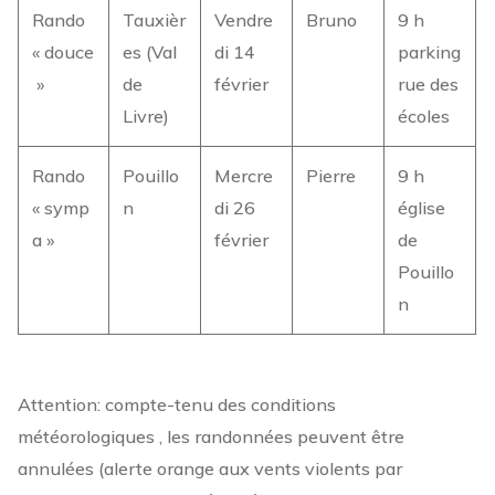
Rando
Tauxièr
Vendre
Bruno
9 h
« douce
es (Val
di 14
parking
»
de
février
rue des
Livre)
écoles
Rando
Pouillo
Mercre
Pierre
9 h
« symp
n
di 26
église
a »
février
de
Pouillo
n
Attention: compte-tenu des conditions
météorologiques , les randonnées peuvent être
annulées (alerte orange aux vents violents par