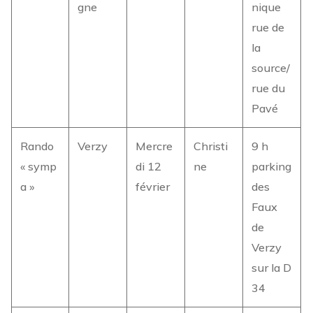
gne
nique
rue de
la
source/
rue du
Pavé
Rando
Verzy
Mercre
Christi
9 h
« symp
di 12
ne
parking
a »
février
des
Faux
de
Verzy
sur la D
34