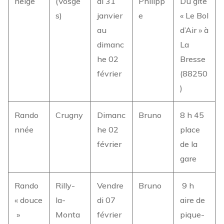
neige
(Vosge
di 31
Philipp
Du gite
s)
janvier
e
« Le Bol
au
d’Air » à
dimanc
La
he 02
Bresse
février
(88250
)
Rando
Crugny
Dimanc
Bruno
8 h 45
nnée
he 02
place
février
de la
gare
Rando
Rilly-
Vendre
Bruno
9 h
« douce
la-
di 07
aire de
»
Monta
février
pique-