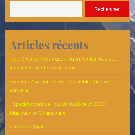
Rechercher
Articles récents
♫♫♫ C’est au mois d’aout , qu’on fait les fous ♫♫♫
au badminton et au ping-pong…
Samedi 17 octobre 2026 : Assemblée Générale
annuelle
« Spécial copinage » du 19 au 26 aout 2026 ;
Musiques en Champagne
vendredi 26 juin