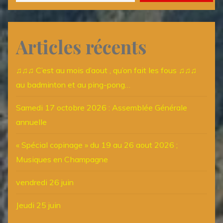
Articles récents
♫♫♫ C’est au mois d’aout , qu’on fait les fous ♫♫♫
au badminton et au ping-pong…
Samedi 17 octobre 2026 : Assemblée Générale
annuelle
« Spécial copinage » du 19 au 26 aout 2026 ;
Musiques en Champagne
vendredi 26 juin
Jeudi 25 juin