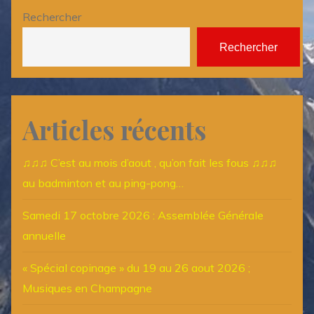
Rechercher
Rechercher
Articles récents
♫♫♫ C’est au mois d’aout , qu’on fait les fous ♫♫♫
au badminton et au ping-pong…
Samedi 17 octobre 2026 : Assemblée Générale
annuelle
« Spécial copinage » du 19 au 26 aout 2026 ;
Musiques en Champagne