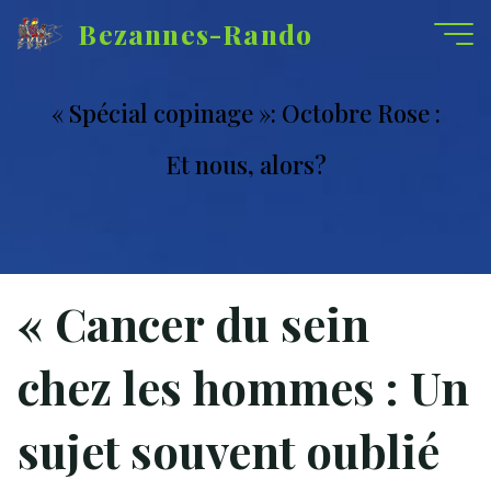
Aller
Bezannes-Rando
au
contenu
« Spécial copinage »: Octobre Rose :
Et nous, alors?
« Cancer du sein
chez les hommes : Un
sujet souvent oublié