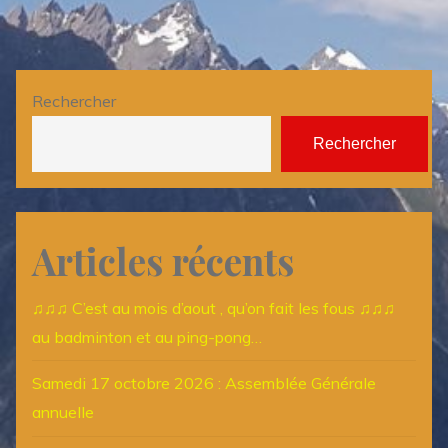
Rechercher
Rechercher
Articles récents
♫♫♫ C’est au mois d’aout , qu’on fait les fous ♫♫♫
au badminton et au ping-pong…
Samedi 17 octobre 2026 : Assemblée Générale
annuelle