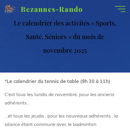
Aller
Bezannes-Rando
au
contenu
Le calendrier des activités « Sports,
Santé, Séniors » du mois de
novembre 2025
*
Le calendrier du tennis de table (9h 30 à 11h)
C’est tous les lundis de novembre, pour les anciens
adhérents…
…et tous les jeudis , pour les nouveaux adhérents , la
séance étant commune avec le badminton