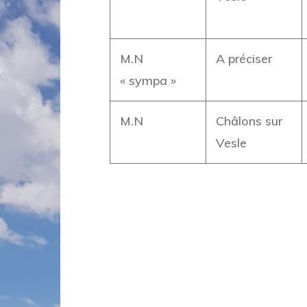
M.N
A préciser
« sympa »
M.N
Châlons sur
Vesle