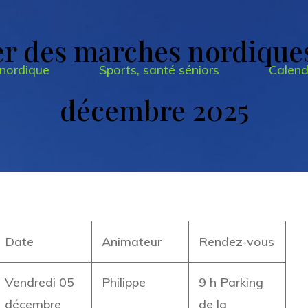
er des marches nordique
nordique
Sports, santé séniors
Calend
décembre 2025
Date
Animateur
Rendez-vous
Vendredi 05
Philippe
9 h Parking
décembre
de la