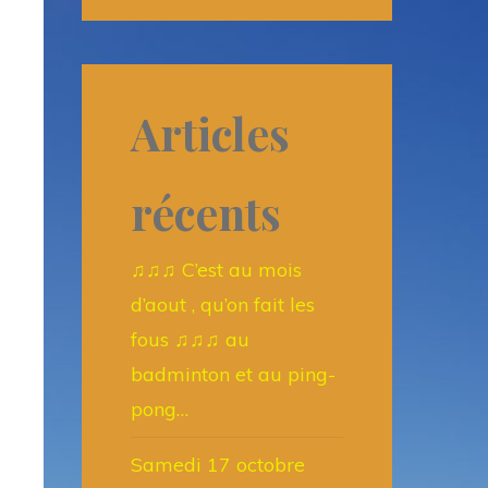
Articles
récents
♫♫♫ C’est au mois
d’aout , qu’on fait les
fous ♫♫♫ au
badminton et au ping-
pong…
Samedi 17 octobre