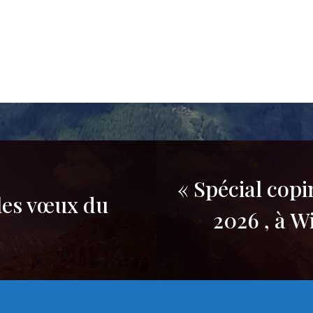
« Spécial copi
 les vœux du
2026 , à Wi