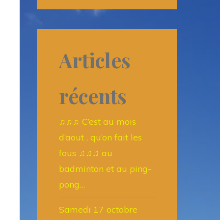
Articles
récents
♫♫♫ C’est au mois
d’aout , qu’on fait les
fous ♫♫♫ au
badminton et au ping-
pong…
Samedi 17 octobre