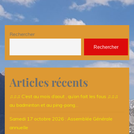
Rechercher
Rechercher
Articles récents
♫♫♫ C’est au mois d’aout , qu’on fait les fous ♫♫♫
au badminton et au ping-pong…
Samedi 17 octobre 2026 : Assemblée Générale
annuelle