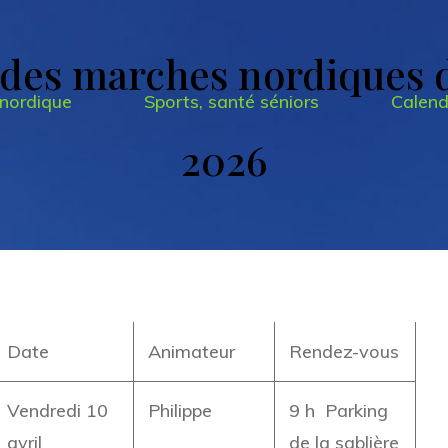
 des marches nordiques d
nordique
Sports, santé séniors
Calend
2026
Date
Animateur
Rendez-vous
Vendredi 10
Philippe
9 h Parking
avril
de la sablière