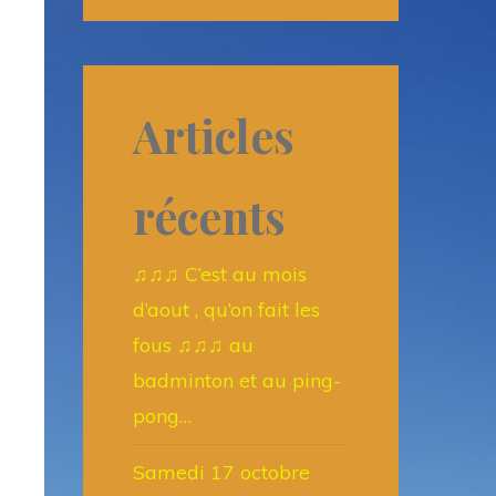
Articles
récents
♫♫♫ C’est au mois
d’aout , qu’on fait les
fous ♫♫♫ au
badminton et au ping-
pong…
Samedi 17 octobre