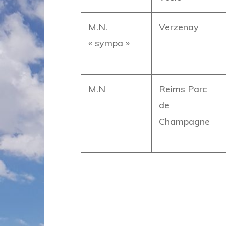
M.N.
Verzenay
« sympa »
M.N
Reims Parc
de
Champagne