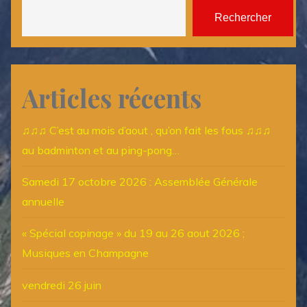
Rechercher
Articles récents
♫♫♫ C’est au mois d’aout , qu’on fait les fous ♫♫♫
au badminton et au ping-pong…
Samedi 17 octobre 2026 : Assemblée Générale
annuelle
« Spécial copinage » du 19 au 26 aout 2026 ;
Musiques en Champagne
vendredi 26 juin