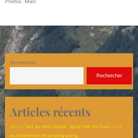
Photos : Marc
Rechercher
Rechercher
Articles récents
♫♫♫ C’est au mois d’aout , qu’on fait les fous ♫♫♫
au badminton et au ping-pong…