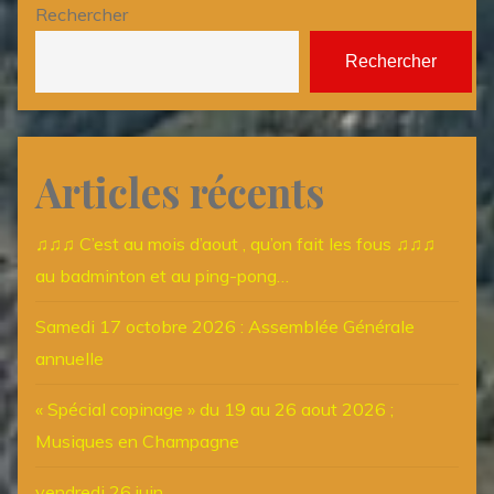
Rechercher
Rechercher
Articles récents
♫♫♫ C’est au mois d’aout , qu’on fait les fous ♫♫♫
au badminton et au ping-pong…
Samedi 17 octobre 2026 : Assemblée Générale
annuelle
« Spécial copinage » du 19 au 26 aout 2026 ;
Musiques en Champagne
vendredi 26 juin