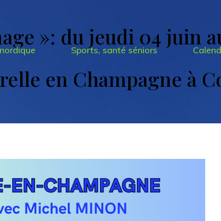
age »: du jeudi 04 juin 
nordique
Sports, santé séniors
Calend
arelle en Champagne à C