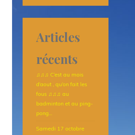
Articles
récents
♫♫♫ C’est au mois
d’aout , qu’on fait les
fous ♫♫♫ au
badminton et au ping-
pong…
Samedi 17 octobre