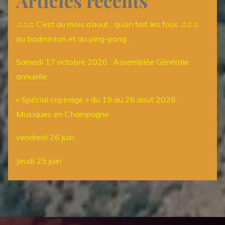
Articles récents
♫♫♫ C’est au mois d’aout , qu’on fait les fous ♫♫♫
au badminton et au ping-pong…
Samedi 17 octobre 2026 : Assemblée Générale
annuelle
« Spécial copinage » du 19 au 26 aout 2026 ;
Musiques en Champagne
vendredi 26 juin
Jeudi 25 juin