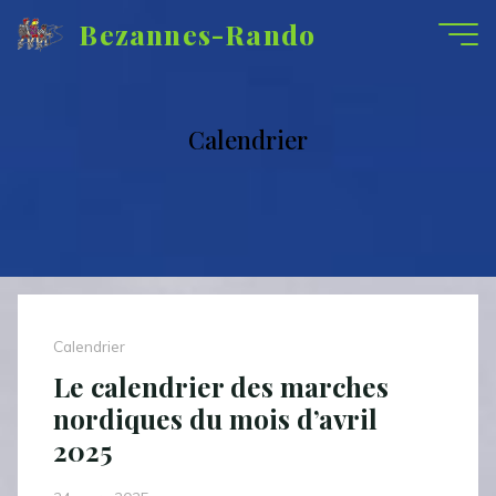
Aller
Bezannes-Rando
au
contenu
Calendrier
Calendrier
Le calendrier des marches
nordiques du mois d’avril
2025