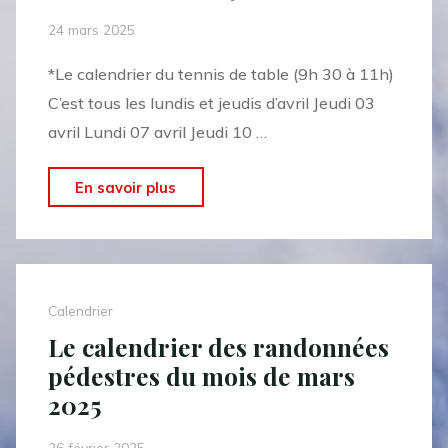
24 mars 2025
*Le calendrier du tennis de table (9h 30 à 11h)
C’est tous les lundis et jeudis d’avril Jeudi 03
avril Lundi 07 avril Jeudi 10 …
"Le
En savoir plus
calendrier
des
activités
« Sports,
Calendrier
Santé,
Le calendrier des randonnées
Seniors »
pédestres du mois de mars
du
2025
mois
d’avril
26 février 2025