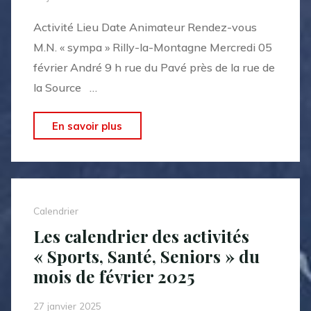
Activité Lieu Date Animateur Rendez-vous
M.N. « sympa » Rilly-la-Montagne Mercredi 05
février André 9 h rue du Pavé près de la rue de
la Source …
"Le
En savoir plus
calendrier
des
marches
nordiques
Calendrier
du
Les calendrier des activités
mois
« Sports, Santé, Seniors » du
de
mois de février 2025
février
2025"
27 janvier 2025