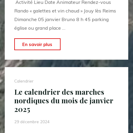
Activité Lieu Date Animateur Rendez-vous
2025"
Rando « galettes et vin chaud » Jouy lès Reims
Dimanche 05 janvier Bruno 8 h 45 parking
église ou grand place …
"Le
En savoir plus
calendrier
des
randonnées
pédestres
Calendrier
du
Le calendrier des marches
mois
nordiques du mois de janvier
de
2025
janvier
2025"
29 décembre 2024