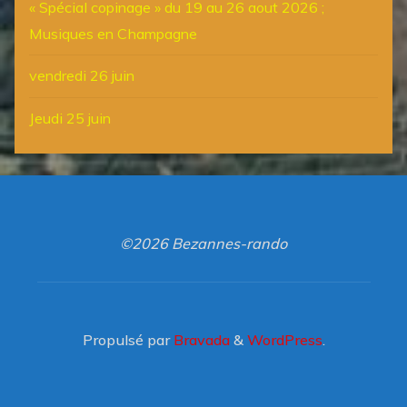
« Spécial copinage » du 19 au 26 aout 2026 ;
Musiques en Champagne
vendredi 26 juin
Jeudi 25 juin
©2026 Bezannes-rando
Propulsé par
Bravada
&
WordPress
.