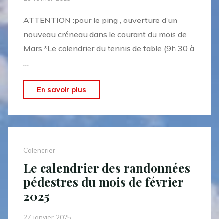
ATTENTION :pour le ping , ouverture d’un
nouveau créneau dans le courant du mois de
Mars *Le calendrier du tennis de table (9h 30 à
…
"Le
En savoir plus
calendrier
des
activités
« Sports,
Calendrier
Santé,
Le calendrier des randonnées
Séniors »
pédestres du mois de février
du
2025
mois
de
27 janvier 2025