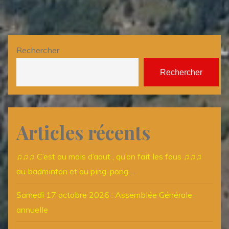
publications
Rechercher
Rechercher
Articles récents
♫♫♫ C’est au mois d’aout , qu’on fait les fous ♫♫♫
au badminton et au ping-pong…
Samedi 17 octobre 2026 : Assemblée Générale
annuelle