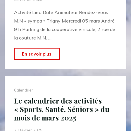
Activité Lieu Date Animateur Rendez-vous
M.N « sympa » Trigny Mercredi 05 mars André
9 h Parking de la coopérative vinicole, 2 rue de
la couture M.N. …
"Le
En savoir plus
calendrier
des
marches
nordiques
Calendrier
du
Le calendrier des activités
mois
« Sports, Santé, Séniors » du
de
mois de mars 2025
mars
2025"
23 février 2025