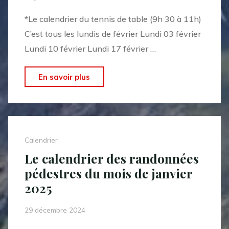
*Le calendrier du tennis de table (9h 30 à 11h)
C’est tous les lundis de février Lundi 03 février
Lundi 10 février Lundi 17 février …
"Les
En savoir plus
calendrier
des
activités
« Sports,
Calendrier
Santé,
Le calendrier des randonnées
Seniors »
pédestres du mois de janvier
du
2025
mois
de
29 décembre 2024
février