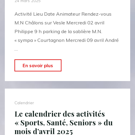
24 mars 2025
Activité Lieu Date Animateur Rendez-vous
M.N Châlons sur Vesle Mercredi 02 avril
Philippe 9 h parking de la sablière M.N.
« sympa » Courtagnon Mercredi 09 avril André
…
"Le
En savoir plus
calendrier
des
marches
nordiques
Calendrier
du
Le calendrier des activités
mois
« Sports, Santé, Seniors » du
d’avril
mois d’avril 2025
2025"