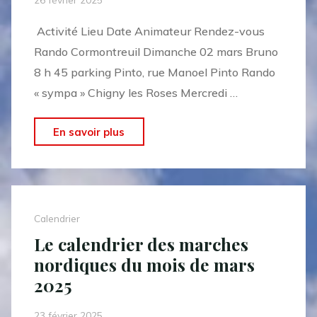
2025"
Activité Lieu Date Animateur Rendez-vous
Rando Cormontreuil Dimanche 02 mars Bruno
8 h 45 parking Pinto, rue Manoel Pinto Rando
« sympa » Chigny les Roses Mercredi …
"Le
En savoir plus
calendrier
des
randonnées
pédestres
Calendrier
du
Le calendrier des marches
mois
nordiques du mois de mars
de
2025
mars
2025"
23 février 2025