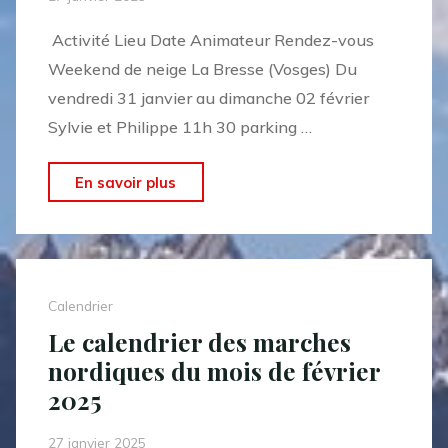
mars
Activité Lieu Date Animateur Rendez-vous
2025"
Weekend de neige La Bresse (Vosges) Du
vendredi 31 janvier au dimanche 02 février
Sylvie et Philippe 11h 30 parking …
"Le
En savoir plus
calendrier
des
randonnées
pédestres
Calendrier
du
Le calendrier des marches
mois
nordiques du mois de février
de
2025
février
2025"
27 janvier 2025