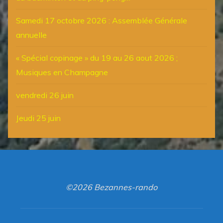
Samedi 17 octobre 2026 : Assemblée Générale
annuelle
« Spécial copinage » du 19 au 26 aout 2026 ;
Musiques en Champagne
vendredi 26 juin
Jeudi 25 juin
©2026 Bezannes-rando