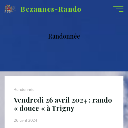
Aller
Bezannes-Rando
au
contenu
Randonnée
Randonnée
Vendredi 26 avril 2024 : rando
« douce « à Trigny
26 avril 2024