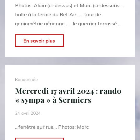
Photos: Alain (ci-dessus) et Marc (ci-dessous …
halte à la ferme du Bel-Air… …tour de
goniométrie aérienne… …le guerrier terrassé…
"Vendredi
En savoir plus
26
avril
2024
:
Randonnée
rando
Mercredi 17 avril 2024 : rando
« douce
« sympa » à Sermiers
« à
Trigny"
24 avril 2024
…fenêtre sur rue… Photos: Marc