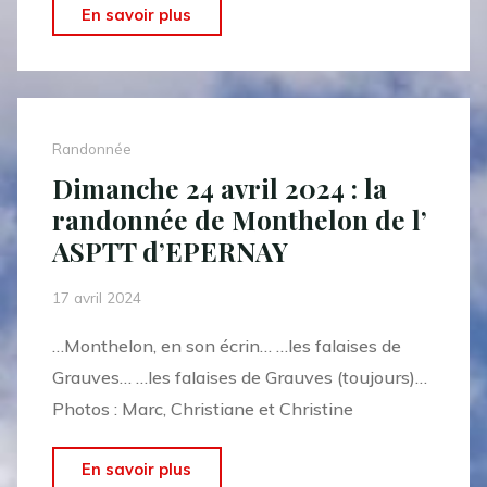
"Mercredi
En savoir plus
17
avril
2024
:
Randonnée
rando
Dimanche 24 avril 2024 : la
« sympa »
randonnée de Monthelon de l’
à
ASPTT d’EPERNAY
Sermiers"
17 avril 2024
…Monthelon, en son écrin… …les falaises de
Grauves… …les falaises de Grauves (toujours)…
Photos : Marc, Christiane et Christine
"Dimanche
En savoir plus