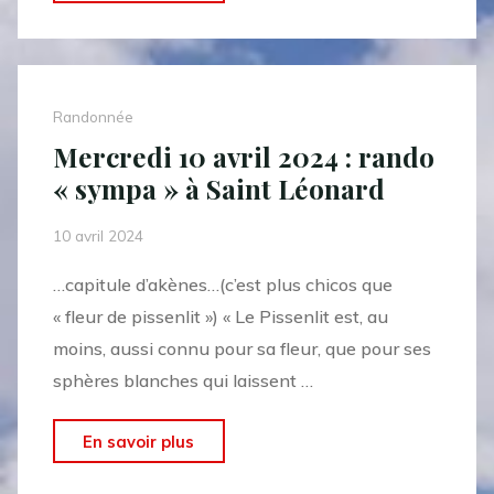
24
avril
2024
:
Randonnée
la
Mercredi 10 avril 2024 : rando
randonnée
« sympa » à Saint Léonard
de
Monthelon
10 avril 2024
de
…capitule d’akènes…(c’est plus chicos que
l’
« fleur de pissenlit ») « Le Pissenlit est, au
ASPTT
moins, aussi connu pour sa fleur, que pour ses
d’EPERNAY"
sphères blanches qui laissent …
"Mercredi
En savoir plus
10