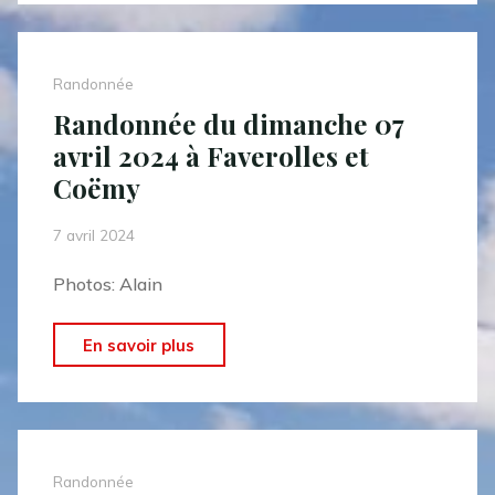
avril
2024
:
Randonnée
rando
Randonnée du dimanche 07
« sympa »
avril 2024 à Faverolles et
à
Coëmy
Saint
Léonard"
7 avril 2024
Photos: Alain
"Randonnée
En savoir plus
du
dimanche
07
avril
Randonnée