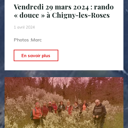
rando
Vendredi 29 mars 2024 : rando
« douce »
« douce » à Chigny-les-Roses
à
Germaine"
1 avril 2024
Photos :Marc
"Vendredi
En savoir plus
29
mars
2024
:
rando
« douce »
à
Chigny-