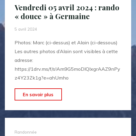
2024
Vendredi 05 avril 2024 : rando
à
« douce » à Germaine
Faverolles
et
5 avril 2024
Coëmy"
Photos: Marc (ci-dessus) et Alain (ci-dessous)
Les autres photos d’Alain sont visibles à cette
adresse:
https://1drv.ms/f/s!Am9G5moDlQlxgrAAZ9nPy
z4Y23Zk1g?e=ahUmho
"Vendredi
En savoir plus
05
avril
2024
:
Randonnée