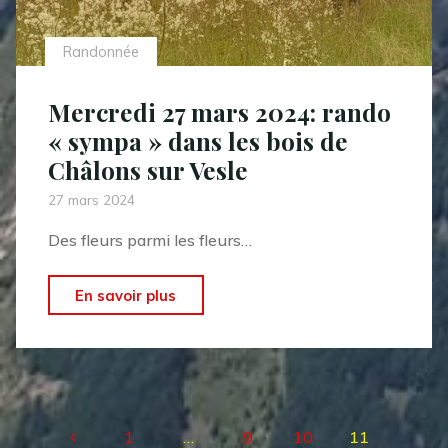
les-
Roses"
Randonnée
Mercredi 27 mars 2024: rando
« sympa » dans les bois de
Châlons sur Vesle
27 mars 2024
Des fleurs parmi les fleurs…
"Mercredi
En savoir plus
27
mars
2024:
rando
1
…
9
10
11
« sympa »