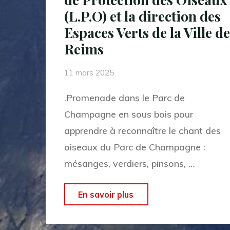
l’eau
(L.P.O) et la direction des
à
Espaces Verts de la Ville de
Sillery"
Reims
11 mars 2025
.Promenade dans le Parc de
Champagne en sous bois pour
apprendre à reconnaître le chant des
oiseaux du Parc de Champagne :
mésanges, verdiers, pinsons, …
"« Spécial
En savoir plus
copinage »
: