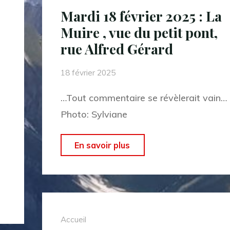
« J’peux
Mardi 18 février 2025 : La
pas
Muire , vue du petit pont,
,
rue Alfred Gérard
j’ai
tennis
18 février 2025
de
…Tout commentaire se révèlerait vain…
table
Photo: Sylviane
à
Bezannes »"
"Mardi
En savoir plus
18
février
2025
:
Accueil
La