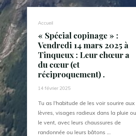
Dimanche
30
Accueil
mars
« Spécial copinage » :
2025
Vendredi 14 mars 2025 à
:
Tinqueux : Leur chœur a
« A
du cœur (et
l’écoute
réciproquement) .
des
chants
14 février 2025
d’oiseau »
Tu as l’habitude de les voir sourire aux
au
lèvres, visages radieux dans la pluie o
Parc
le vent, avec leurs chaussures de
de
randonnée ou leurs bâtons …
Champagne