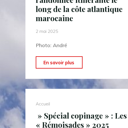
long de la côte atlantique
marocaine
2 mai 2025
Photo: André
"Du
En savoir plus
23
au
30
avril
Accueil
2025
» Spécial copinage » : Les
:
« Rémoisades » 2025
randonnée