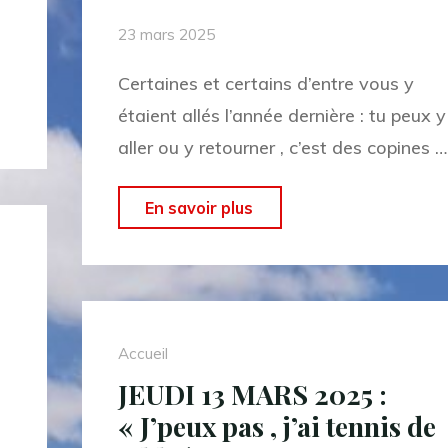
solidarité
23 mars 2025
avec
Certaines et certains d’entre vous y
le
étaient allés l’année dernière : tu peux y
Burkina"
aller ou y retourner , c’est des copines …
"« Spécial
En savoir plus
copinage »;
Dimanche
13
avril
Accueil
2025
JEUDI 13 MARS 2025 :
:
« J’peux pas , j’ai tennis de
la