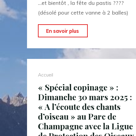
…et bientôt , la fête du pastis ????
(désolé pour cette vanne à 2 balles)
"Spécial
En savoir plus
copinage
:
Samedi
22
Accueil
mars
« Spécial copinage » :
2025
Dimanche 30 mars 2025 :
:
« A l’écoute des chants
La
d’oiseau » au Parc de
fête
Champagne avec la Ligue
de
de Protection des Oiseaux