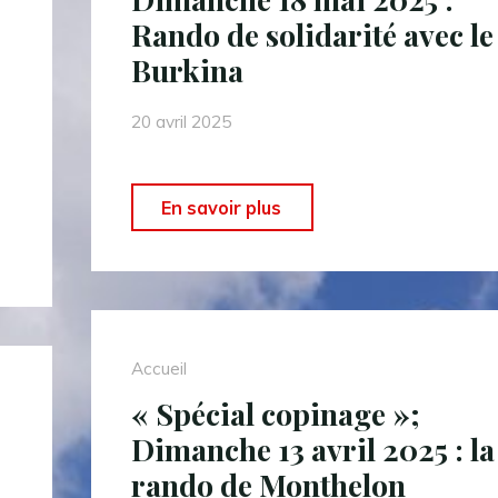
Rando de solidarité avec le
Burkina
20 avril 2025
"« Spécial
En savoir plus
copinage »
Dimanche
18
mai
Accueil
2025
« Spécial copinage »;
:
Dimanche 13 avril 2025 : la
Rando
rando de Monthelon
de