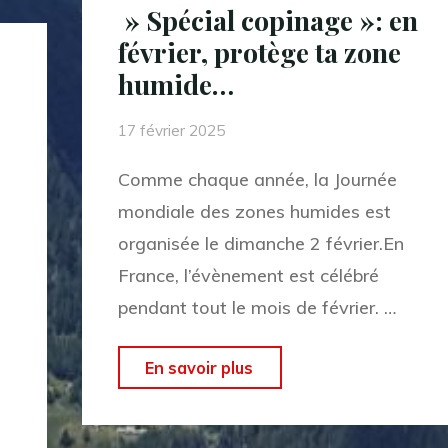
» Spécial copinage »: en
Muire
février, protège ta zone
,
humide…
vue
du
17 février 2025
petit
Comme chaque année, la Journée
pont,
mondiale des zones humides est
rue
organisée le dimanche 2 février.En
Alfred
France, l’évènement est célébré
Gérard"
pendant tout le mois de février. …
" »
En savoir plus
u
Spécial
copinage »: