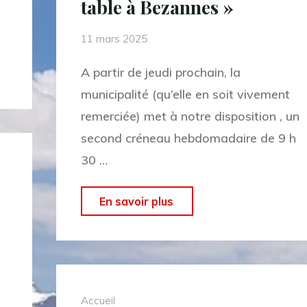
table à Bezannes »
rando
de
11 mars 2025
Monthelon"
A partir de jeudi prochain, la
municipalité (qu’elle en soit vivement
remerciée) met à notre disposition , un
second créneau hebdomadaire de 9 h
30 …
"JEUDI
En savoir plus
13
MARS
2025
:
Accueil